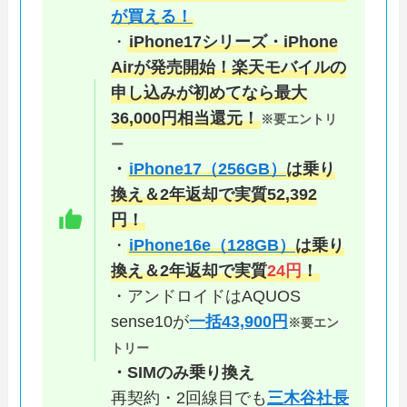
が買える！
・
iPhone17シリーズ・iPhone
Airが発売開始！楽天モバイルの
申し込みが初めてなら最大
36,000円相当還元！
※要エントリ
ー
・
iPhone17（256GB）
は乗り
換え＆2年返却で実質52,392
円！
・
iPhone16e（128GB）
は乗り
換え＆2年返却で実質
24円
！
・アンドロイドはAQUOS
sense10が
一括43,900円
※要エン
トリー
・SIMのみ乗り換え
再契約・2回線目でも
三木谷社長