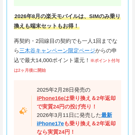
2026年8月の楽天モバイルは、SIMのみ乗り
換えも端末セットもお得！
再契約・2回線目の契約でも一人1回までな
ら
三木谷キャンペーン限定ページ
からの申
込で最大14,000ポイント還元！
※ポイント付与
は2ヶ月後に開始
2025年2月28日発売の
iPhone16e
は乗り換え＆2年返却
で実質24円の投げ売り！
2026年3月11日に発売した
最新
iPhone17e
も乗り換え＆2年返却
なら実質24円！