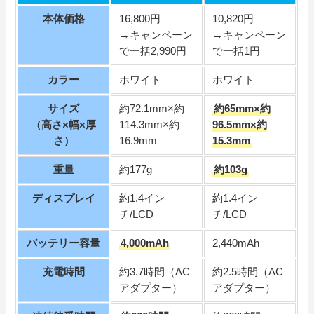
本体価格
16,800円
10,820円
→キャンペーン
→キャンペーン
で一括2,990円
で一括1円
カラー
ホワイト
ホワイト
サイズ
約72.1mm×約
約65mm×約
（高さ×幅×厚
114.3mm×約
96.5mm×約
さ）
16.9mm
15.3mm
重量
約177g
約103g
ディスプレイ
約1.4イン
約1.4イン
チ/LCD
チ/LCD
バッテリー容量
4,000mAh
2,440mAh
充電時間
約3.7時間（AC
約2.5時間（AC
アダプター）
アダプター）