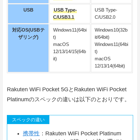
USB
USB Type-
USB Type-
C/USB3.1
C/USB2.0
対応OS(USBテ
Windows11(64bi
Windows10(32b
ザリング)
t)
it/64bit)
macOS
Windows11(64bi
12/13/14/15(64b
t)
it)
macOS
12/13/14(64bit)
Rakuten WiFi Pocket 5GとRakuten WiFi Pocket
Platinumのスペックの違いは以下のとおりです。
スペックの違い
携帯性
：Rakuten WiFi Pocket Platinum